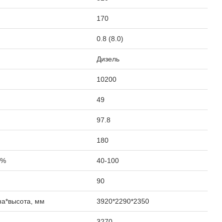
170
0.8 (8.0)
Дизель
10200
49
97.8
180
 %
40-100
90
на*высота, мм
3920*2290*2350
3270