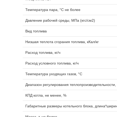
Температура пара, °C не более
Давление рабочей среды, МПа (кгс/см2)
Вид топлива
Низшая теплота сгорания топлива, кКал/кг
Расход топлива, кг/ч
Расход условного топлива, кг/ч
Температура уходящих газов, °C
Диапазон регулирования теплопроизводительности,
КПД котла, не менее, %
Габаритные размеры котельного блока, длина*шири
Масса, т, не более