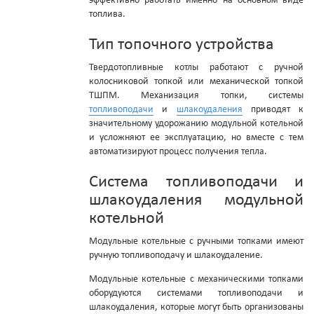
эффективно работать именно на основном виде
топлива.
Тип топочного устройства
Твердотопливные котлы работают с ручной
колосниковой топкой или механической топкой
ТШПМ. Механизация топки, системы
топливоподачи
и
шлакоудаления
приводят к
значительному удорожанию модульной котельной
и усложняют ее эксплуатацию, но вместе с тем
автоматизируют процесс получения тепла.
Система топливоподачи и
шлакоудаления модульной
котельной
Модульные котельные с ручными топками имеют
ручную топливоподачу и шлакоудаление.
Модульные котельные с механическими топками
оборудуются системами топливоподачи и
шлакоудаления, которые могут быть организованы