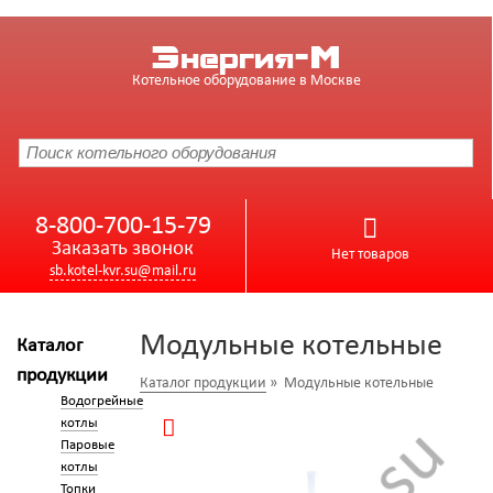
Энергия-М
Котельное оборудование в Москве
8-800-700-15-79
Заказать звонок
Нет товаров
sb.kotel-kvr.su@mail.ru
Модульные котельные
Каталог
продукции
Каталог продукции
» Модульные котельные
Водогрейные
котлы
Паровые
котлы
Топки