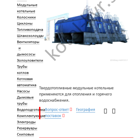
Модульные
котельные
Колосники
Циклоны
Топливоподача
Шлакозолоудаление
Вентиляторы
и
дымососы
Золоуловители
Трубы
котлов
Котловая
автоматика
Твердотопливные модульные котельные
Насосы
применяются для отопления и горячего
Дымовые
водоснабжения.
трубы
Вопрос-ответ
География
Водоподготовка
поставок
Комплектующие
Электроды
Резервуары
Скиповые