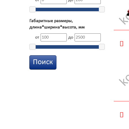
от
до
Габаритные размеры,
длина*ширина*высота, мм
от
до