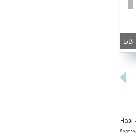
БВП
Назн
Водопо