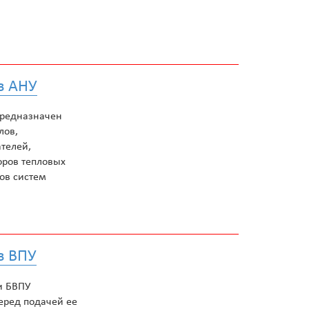
в АНУ
предназначен
лов,
телей,
оров тепловых
ов систем
в ВПУ
и БВПУ
еред подачей ее