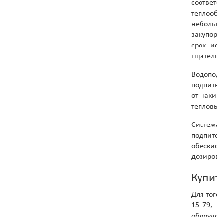
соотве
теплоо
неболь
закупо
срок и
тщатель
Водопо
подпит
от наки
тепловы
Систем
подпит
обески
дозиров
Купи
Для тог
15 79,
оборуд