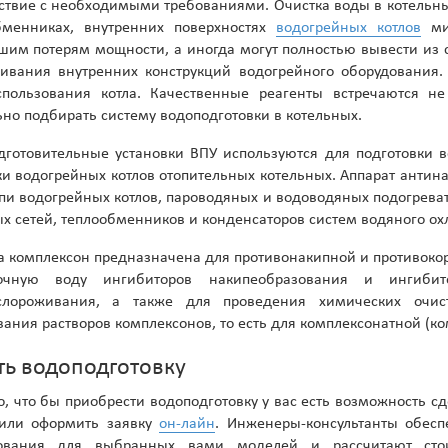
тствие с необходимыми требованиями. Очистка воды в котельны
бменниках, внутренних поверхностях
водогрейных котлов
мин
шим потерям мощности, а иногда могут полностью вывести из с
ривания внутренних конструкций водогрейного оборудования.
спользования котла. Качественные реагенты встречаются не
но подбирать систему водоподготовки в котельных.
дготовительные установки ВПУ используются для подготовки 
ки водогрейных котлов отопительных котельных. Аппарат антин
пи водогрейных котлов, пароводяных и водоводяных подогрева
х сетей, теплообменников и конденсаторов систем водяного о
а комплексон предназначена для противонакипной и противоко
очную воду ингибиторов накипеобразования и ингибит
слороживания, а также для проведения химических очист
ания растворов комплексонов, то есть для комплексонатной (к
ть водоподготовку
о, что бы приобрести водоподготовку у вас есть возможность сд
 или оформить заявку
он-лайн
. Инженеры-консультанты обесп
ования для выбранных вами моделей и рассчитают стои