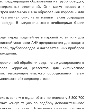
х предотвращает образования на трубопроводах,
еральных отложений. Они могут привести к
троя котельную из-за образования коррозии или
 Реагентная очистка от накипи также сокращает
 всегда. В следствии этого необходимо более
воды перед подачей ее в паровой котел или для
акипной установки АНУ предназначен для защиты
телей, трубопроводов и нагревательных приборов
хлаждения.
ррозионной обработки воды путем дозирования в
оров коррозии, реагентов для химического
ок теплоэнергетического оборудования путем
омплексонной) водоводготовки.
елать заявку в отдел сбыта по телефону 8 800 700
ечат консультацию по подбору дополнительного
мость доставки. Транспортирование системы