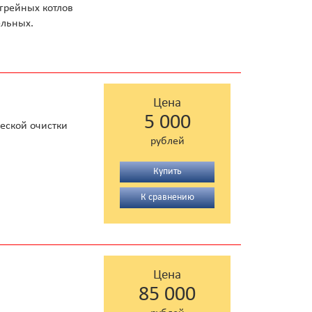
огрейных котлов
ельных.
Цена
5 000
еской очистки
рублей
Купить
К сравнению
Цена
85 000