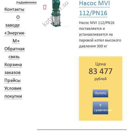
Насос MVI
подъемники
Контакты
112/PN16
О
Насос MVI 112/PN16
заводе
поставляется и
«Энергия-
устанавливается на
паровой котел высокого
М»
давления 300 кг
Обратная
связь
Цена
Корзина
83 477
заказов
рублей
Прайсы
Условия
Купить
покупки
К
сравнению