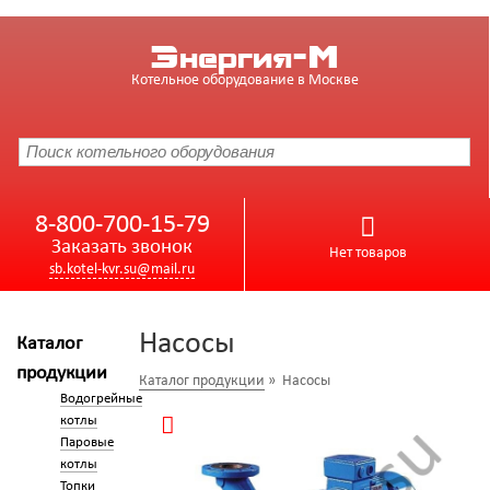
Энергия-М
Котельное оборудование в Москве
8-800-700-15-79
Заказать звонок
Нет товаров
sb.kotel-kvr.su@mail.ru
Насосы
Каталог
продукции
Каталог продукции
» Насосы
Водогрейные
котлы
Паровые
котлы
Топки