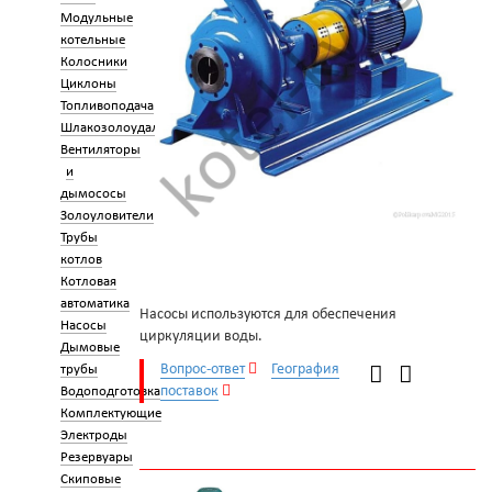
Модульные
котельные
Колосники
Циклоны
Топливоподача
Шлакозолоудаление
Вентиляторы
и
дымососы
Золоуловители
Трубы
котлов
Котловая
автоматика
Насосы используются для обеспечения
Насосы
циркуляции воды.
Дымовые
Вопрос-ответ
География
трубы
поставок
Водоподготовка
Комплектующие
Электроды
Резервуары
Скиповые