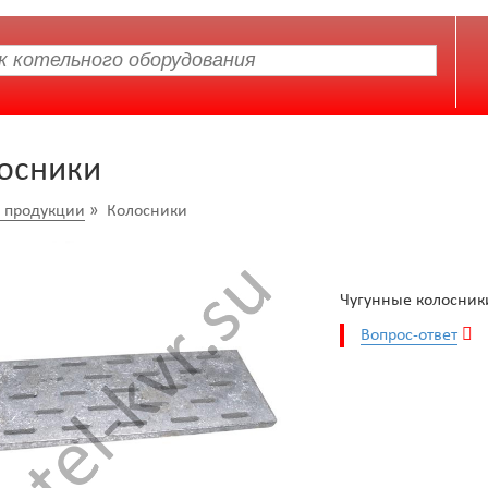
осники
г продукции
» Колосники
Чугунные колосники
Вопрос-ответ