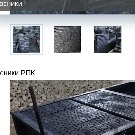
осники
сники РПК