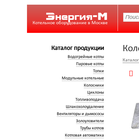
Энергия-М
Котельное оборудование в Москве
Кол
Каталог продукции
Водогрейные котлы
Катало
Паровые котлы
Топки
Модульные котельные
Колосники
Циклоны
Топливоподача
Шлакозолоудаление
Вентиляторы и дымососы
Золоуловители
Трубы котлов
Котловая автоматика