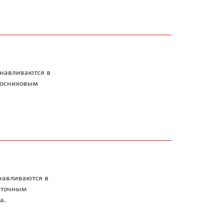
анавливаются в
лосниковым
навливаются в
нточным
а.