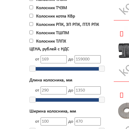
Колосник ТЧЗМ
Колосник котла КВр
Колосник РПК, ЗП РПК, ПТЛ РПК
Колосник ТШПМ
Колосник ТЛПХ
ЦЕНА, рублей с НДС
от
до
Длина колосника, мм
от
до
Ширина колосника, мм
от
до