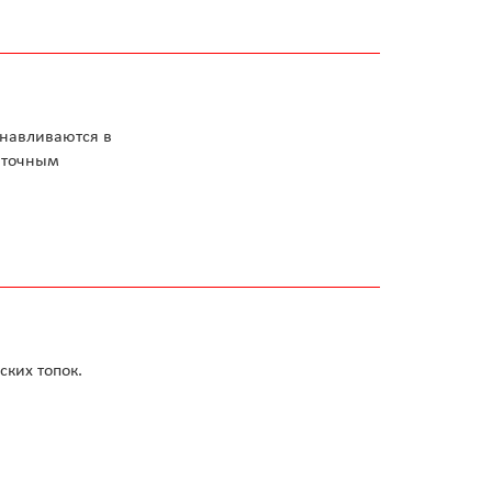
анавливаются в
нточным
ских топок.