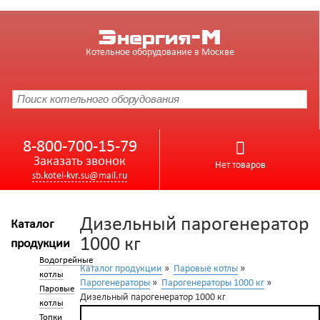
Энергия-М
Котельное оборудование в Москве
8-800-700-15-79
Заказать звонок
Нет товаров
sb.kotel-kvr.su@mail.ru
Дизельный парогенератор
Каталог
1000 кг
продукции
Водогрейные
Каталог продукции
»
Паровые котлы
»
котлы
Парогенераторы
»
Парогенераторы 1000 кг
»
Паровые
Дизельный парогенератор 1000 кг
котлы
Топки