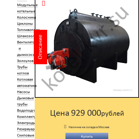
Модульные
котельные
Колосники
Циклоны
Топливоподача
Шлакозолоудаление
Описание
Вентиляторы
и
дымососы
Золоуловители
Трубы
котлов
Котловая
автоматика
Насосы
Дымовые
трубы
929 000
Водоподготовка
Цена
рублей
Комплектующие
Электроды
Наличие на складе в Москве
Резервуары
Скиповые
Купить