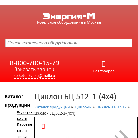
Энергия-М
Котельное оборудование в Москве
8-800-700-15-79
Заказать звонок
Нет товаров
sb.kotel-kvr.su@mail.ru
Циклон БЦ 512-1-(4x4)
Каталог
продукции
Каталог продукции
»
Циклоны
»
Циклоны БЦ 512
»
Водогрейные
Циклон БЦ 512-1-(4x4)
котлы
Паровые
котлы
Топки