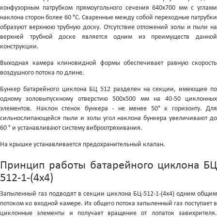
конфузорным патрубком прямоугольного сечения 640х700 мм с углами
наклона сторон более 60 °С. Сваренные между собой переходные патрубки
образуют верхнюю трубную доску. Отсутствие отложений золы и пыли на
верхней трубной доске является одним из преимуществ данной
конструкции.
Выходная камера клиновидной формы обеспечивает равную скорость
воздушного потока по длине.
Бункер батарейного циклона БЦ 512 разделен на секции, имеющие по
одному золовыпускному отверстию 500х500 мм на 40-50 циклонных
элементов. Наклон стенок бункера - не менее 50° к горизонту. Для
сильнослипающейся пыли и золы угол наклона бункера увеличивают до
60 ° и устанавливают систему виброотряхивания.
На крышке устанавливается предохранительный клапан.
Принцип работы батарейного циклона БЦ
512-1-(4x4)
Запыленный газ подводят в секции циклона БЦ-512-1-(4x4) одним общим
потоком ко входной камере. Из общего потока запыленный газ поступает в
циклонные элементы и получает вращение от лопаток завихрителя.