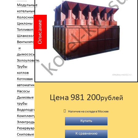
Модульные
котельные
Колосники
Описание
Циклоны
Топливоподача
Шлакозолоудаление
Вентиляторы
и
дымососы
Золоуловители
Трубы
котлов
Котловая
автоматика
Насосы
981 200
Цена
рублей
Дымовые
трубы
Водоподготовка
Наличие на складе в Москве
Комплектующие
Купить
Электроды
Резервуары
К сравнению
Скиповые