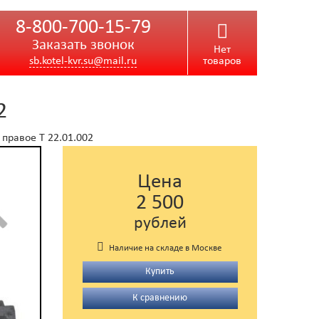
8-800-700-15-79
Заказать звонок
Нет
sb.kotel-kvr.su@mail.ru
товаров
2
правое Т 22.01.002
Цена
2 500
рублей
Наличие на складе в Москве
Купить
К сравнению