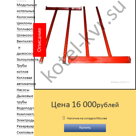
Модульные
котельные
Колосники
Циклоны
Топливоподача
Описание
Шлакозолоудаление
Вентиляторы
и
дымососы
Золоуловители
Трубы
котлов
Котловая
автоматика
Насосы
Дымовые
16 000
трубы
Цена
рублей
Водоподготовка
Комплектующие
Наличие на складе в Москве
Электроды
Резервуары
Купить
Скиповые