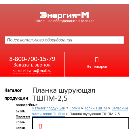
Энергия-М
Котельное оборудование в Москве
8-800-700-15-79
Заказать звонок
Нет товаров
sb.kotel-kvr.su@mail.ru
Планка шурующая
Каталог
ТШПМ-2,5
продукции
Водогрейные
Каталог продукции
»
Топки
»
Топки ТШПМ
»
Запасные
котлы
части топки ТШПМ
» Планка шурующая ТШПМ-2,5
Паровые
котлы
Топки