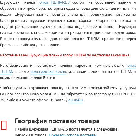
Шурующая планка
топки ТШПМ-2,5
состоит из собственно планки и
обработанных труб, через которые подается вода для охлаждения планки
водой. Шурующая планка предназначена для продвижения топлива по
блок решетке, шуровки горящего слоя, сброса выгоревшего шлака и
подачи раскаленных кусочков топлива под свежее топливо. Шурующая
платка крепится к опорам каретки и приводится в движение редуктором.
Возвратно-поступательное движение планки ТШПМ происходит через
бронзовые либо чугунные втулки.
Изготавливаем шурующие планки топок ТШПМ по чертежам заказчика.
Изготавливаем и поставляем полный перечень комплектующих
топок
ТШПМ
, а также
водогрейные котлы
, устанавливаемые на топки ТШПМ, 
комплектующие котлов Братск.
Чтобы купить шурующую планку ТШПМ 2,5 воспользуйтесь услугами
нашего электронного магазина или обратитесь по телефону 8-800-700-15-
79, либо вы можете оформить заявку
он-лайн
.
География поставки товара
Планка шурующая ТШПМ-2,5 поставляется в следующие
регионы и города.
Показать города доставки