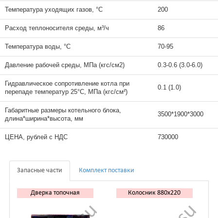
Температура уходящих газов, °C
200
Расход теплоносителя среды, м³/ч
86
Температура воды, °C
70-95
Давление рабочей среды, МПа (кгс/см2)
0.3-0.6 (3.0-6.0)
Гидравлическое сопротивление котла при
0.1 (1.0)
перепаде температур 25°C, МПа (кгс/cм²)
Габаритные размеры котельного блока,
3500*1900*3000
длина*ширина*высота, мм
ЦЕНА, рублей с НДС
730000
Запасные части
Комплект поставки
Дверка топочная
Колосник 880x220