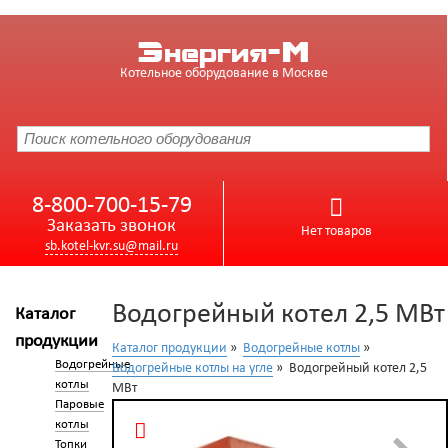
Энергия-М
Котельное оборудование в Москве
8-800-700-15-79
Заказать звонок
Нет товаров
sb.kotel-kvr.su@mail.ru
Водогрейный котел 2,5 МВт
Каталог
продукции
Каталог продукции
»
Водогрейные котлы
»
Водогрейные
Водогрейные котлы на угле
» Водогрейный котел 2,5
котлы
МВт
Паровые
котлы
Топки