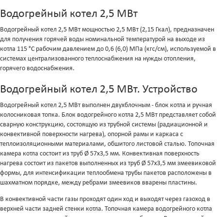
Водогрейный котел 2,5 МВт
Водогрейный котел 2,5 МВт мощностью 2,5 МВт (2,15 Гкал), предназначен
для получения горячей воды номинальной температурой на выходе из
котла 115 °С рабочим давлением до 0,6 (6,0) МПа (кгс/см), используемой в
системах централизованного теплоснабжения на нужды отопления,
горячего водоснабжения.
Водогрейный котел 2,5 МВт. Устройство
Водогрейный котел 2,5 МВт выполнен двухблочным - блок котла и ручная
колосниковая топка. Блок водогрейного котла 2,5 МВт представляет собой
сварную конструкцию, состоящую из трубной системы (радиационной и
конвективной поверхности нагрева), опорной рамы и каркаса с
теплоизоляционными материалами, обшитого листовой сталью. Топочная
камера котла состоит из труб Ø 57x3,5 мм. Конвективная поверхность
нагрева состоит из пакетов выполненных из труб Ø 57x3,5 мм змеевиковой
формы, для интенсификации теплообмена трубы пакетов расположены в
шахматном порядке, между ребрами змеевиков вварены пластины.
В конвективной части газы проходят один ход и выходят через газоход в
верхней части задней стенки котла. Топочная камера водогрейного котла