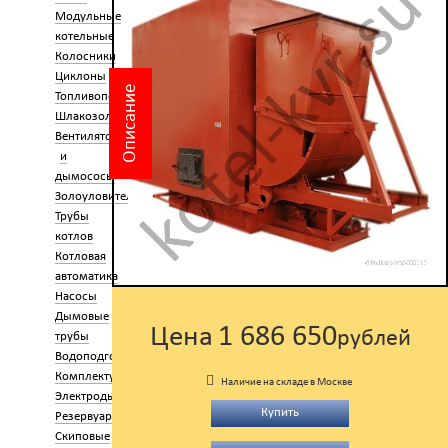
Модульные
котельные
Колосники
Циклоны
Описание
Топливоподача
Шлакозолоудаление
Вентиляторы
и
дымососы
Золоуловители
Трубы
котлов
Котловая
автоматика
Насосы
Дымовые
1 686 650
Цена
рублей
трубы
Водоподготовка
Комплектующие
Наличие на складе в Москве
Электроды
Купить
Резервуары
Скиповые