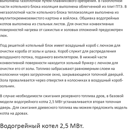
выполнена газоплотной путем плавникового оребрения. В газоплотной
части котельного блока изоляция выполнена облегченной из плит ПТЭ. В
негазоплотной части котельного блока теплоизоляция выполнена из
муллитокремнеземистого картона и войлока. Обшивка водогрейных
котлов выполнена из стальных листов. Для очистки конвективных
поверхностей нагрева от сажистых и золовых отложений предусмотрен
люк.
Под решеткой котельный блок имеет воздушный короб с лючком для
очистки короба от золы и шлака. Короб служит для распределения
воздушного потока, поданного вентилятором. В нижней части
конвективной поверхности находится зольный бункер с лючком для
очистки его от золы. Топливо забрасывают равномерным слоем на
колосники через загрузочное окно, закрывающееся топочной дверцей.
Зола проваливается через отверстия в колосниках в воздушный короб-
зольник.
В случае необходимости сжигания резервного топлива дров, в базовой
модели водогрейного котла 2,5 МВт устанавливается вторая топочная
дверь. Для сжигания древесного топлива мы можем предложить модель
котла на дровах.
Водогрейный котел 2,5 МВт.