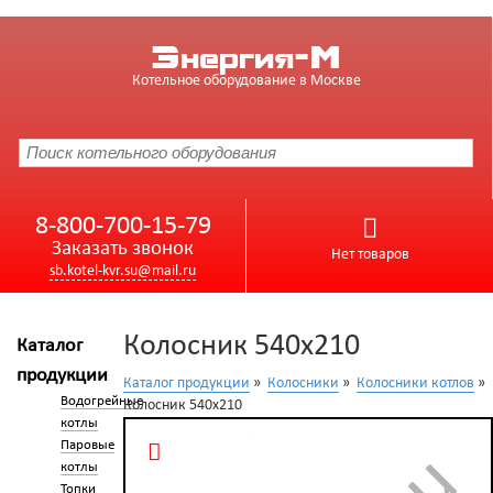
Энергия-М
Котельное оборудование в Москве
8-800-700-15-79
Заказать звонок
Нет товаров
sb.kotel-kvr.su@mail.ru
Колосник 540x210
Каталог
продукции
Каталог продукции
»
Колосники
»
Колосники котлов
»
Водогрейные
Колосник 540x210
котлы
Паровые
котлы
Топки