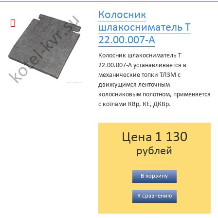
Колосник
шлакосниматель Т
22.00.007-А
Колосник шлакосниматель Т
22.00.007-А устанавливается в
механические топки ТЛЗМ с
движущимся ленточным
колосниковым полотном, применяется
с котлами КВр, КЕ, ДКВр.
1 130
Цена
рублей
В корзину
К сравнению