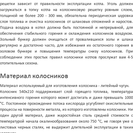
решетки зависит от правильности эксплуатации котла. Уголь должен
загружаться в топку котла на колосниковую решетку ровным слоем,
толщиной не более 200 - 300 мм, обязательна периодическая шуровка
слоя топлива и очистка колосников от шлаковых отложений и наростов.
Подача воздуха в котел должна быть постоянной и непрерывной, для
обеспечения стабильного горения и охлаждения колосников воздухом.
Зольный бункер должен очищаться от провалившихся золы и шлака
регулярно и достаточно часто, для избежания их остаточного горения в
золовом бункере и повышения температуры снизу колосников. При
соблюдении этих простых правил колосники котлов прослужат вам 4-5
отопительных сезона.
Материал колосников
Материал используемый для изготовления колосника - литейный чугун.
Колосник 540x210 поддерживает слой горящего топлива, температура
интенсивного горения которого может достигать и даже превышать 1000
°С. Постоянное прохождение потока кислорода усугубляет окислительные
процессы на поверхности металла, из которого изготовлены колосники. Ни
один другой материал, даже жаростойкая сталь средней стоимости с
температурой начала окалинообразования около 750 °С, не говоря уже о
листовых черных сталях, не выдержит длительной эксплуатации в таких