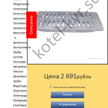
Модульные
котельные
Колосники
Описание
Циклоны
Топливоподача
Шлакозолоудаление
Вентиляторы
и
дымососы
Золоуловители
Трубы
котлов
Котловая
автоматика
Насосы
2 691
Цена
рубль
Дымовые
трубы
Водоподготовка
Наличие на складе в Москве
Комплектующие
Купить
Электроды
Резервуары
К сравнению
Скиповые