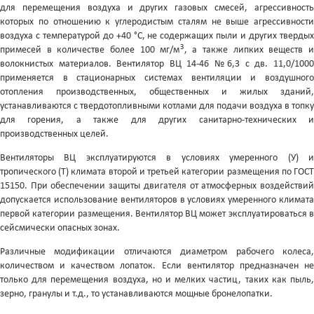
для перемещения воздуха и других газовых смесей, агрессивность
которых по отношению к углеродистым сталям не выше агрессивности
воздуха с температурой до +40 °С, не содержащих пыли и других твердых
3
примесей в количестве более 100 мг/м
, а также липких веществ и
волокнистых материалов. Вентилятор ВЦ 14-46 №6,3 с дв. 11,0/1000
применяется в стационарных системах вентиляции и воздушного
отопления производственных, общественных и жилых зданий,
устанавливаются с твердотопливными котлами для подачи воздуха в топку
для горения, а также для других санитарно-технических и
производственных целей.
Вентиляторы ВЦ эксплуатируются в условиях умеренного (У) и
тропического (Т) климата второй и третьей категории размещения по ГОСТ
15150. При обеспечении защиты двигателя от атмосферных воздействий
допускается использование вентиляторов в условиях умеренного климата
первой категории размещения. Вентилятор ВЦ может эксплуатироваться в
сейсмически опасных зонах.
Различные модификации отличаются диаметром рабочего колеса,
количеством и качеством лопаток. Если вентилятор предназначен не
только для перемещения воздуха, но и мелких частиц, таких как пыль,
зерно, гранулы и т.д., то устанавливаются мощные бронелопатки.