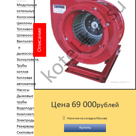
Модульные
котельные
Колосники
Циклоны
Топливоподача
Описание
Шлакозолоудаление
Вентиляторы
и
дымососы
Золоуловители
Трубы
котлов
Котловая
автоматика
Насосы
Дымовые
69 000
трубы
Цена
рублей
Водоподготовка
Комплектующие
Наличие на складе в Москве
Электроды
Резервуары
Купить
Скиповые