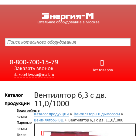
Энергия-М
Котельное оборудование в Москве
8-800-700-15-79
Заказать звонок
Нет товаров
sb.kotel-kvr.su@mail.ru
Вентилятор 6,3 с дв.
Каталог
11,0/1000
продукции
Водогрейные
Каталог продукции
»
Вентиляторы и дымососы
»
котлы
Вентиляторы ВЦ
» Вентилятор 6,3 с дв. 11,0/1000
Паровые
котлы
Топки