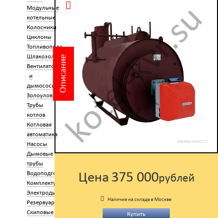
Модульные
котельные
Колосники
Циклоны
Топливоподача
Шлакозолоудаление
Описание
Вентиляторы
и
дымососы
Золоуловители
Трубы
котлов
Котловая
автоматика
Насосы
Дымовые
трубы
375 000
Водоподготовка
Цена
рублей
Комплектующие
Электроды
Наличие на складе в Москве
Резервуары
Скиповые
Купить