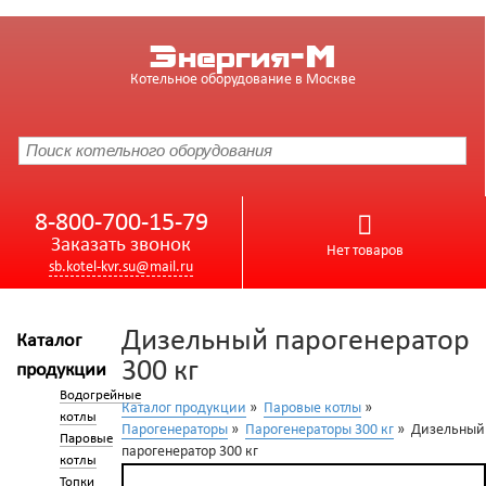
Энергия-М
Котельное оборудование в Москве
8-800-700-15-79
Заказать звонок
Нет товаров
sb.kotel-kvr.su@mail.ru
Дизельный парогенератор
Каталог
300 кг
продукции
Водогрейные
Каталог продукции
»
Паровые котлы
»
котлы
Парогенераторы
»
Парогенераторы 300 кг
» Дизельный
Паровые
парогенератор 300 кг
котлы
Топки