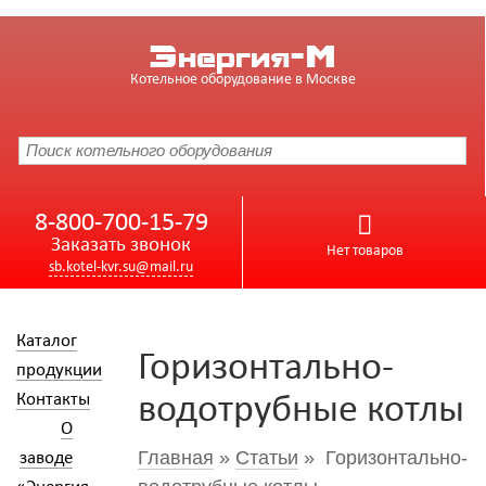
Энергия-М
Котельное оборудование в Москве
8-800-700-15-79
Заказать звонок
Нет товаров
sb.kotel-kvr.su@mail.ru
Каталог
Горизонтально-
продукции
Контакты
водотрубные котлы
О
Главная
»
Статьи
» Горизонтально-
заводе