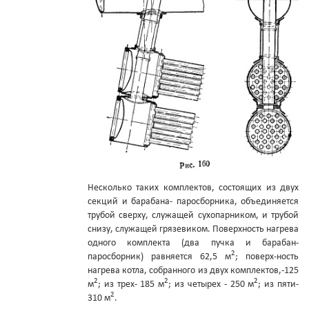
Несколько таких комплектов, состоящих из двух
секций и барабана- паросборника, объединяется
трубой сверху, служащей сухопарником, и трубой
снизу, служащей грязевиком. Поверхность нагрева
одного комплекта (два пучка и барабан-
2
паросборник) равняется 62,5 м
; поверх-ность
нагрева котла, собранного из двух комплектов,-125
2
2
2
м
; из трех- 185 м
; из четырех - 250 м
; из пяти-
2
310 м
.