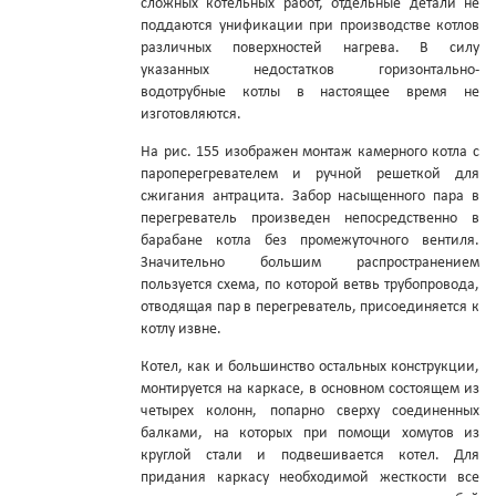
сложных котельных работ, отдельные детали не
поддаются унификации при производстве котлов
различных поверхностей нагрева. В силу
указанных недостатков горизонтально-
водотрубные котлы в настоящее время не
изготовляются.
На рис. 155 изображен монтаж камерного котла с
пароперегревателем и ручной решеткой для
сжигания антрацита. Забор насыщенного пара в
перегреватель произведен непосредственно в
барабане котла без промежуточного вентиля.
Значительно большим распространением
пользуется схема, по которой ветвь трубопровода,
отводящая пар в перегреватель, присоединяется к
котлу извне.
Котел, как и большинство остальных конструкции,
монтируется на каркасе, в основном состоящем из
четырех колонн, попарно сверху соединенных
балками, на которых при помощи хомутов из
круглой стали и подвешивается котел. Для
придания каркасу необходимой жесткости все