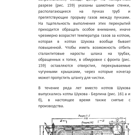
разрезе (рис. 159) указаны шамотные стенки,
располагающиеся на пучках труб и
препятствующие прорыву газов между пучками.
На тщательность выполнения этих перекрытий
приходится обращать особое внимание, иначе
чрезмерно возрастет температура газов за котлом,
которая в котлах Шухова вообще бывает
повышенной. Чтобы иметь возможность отбить
сталактитовые наросты шлака на трубах,
обращенных к топке, в обмуровке с фронта (рис.
159) оставляются отверстия, перекрываемые
чугунными крышками, через которые кочегар
может пропустить штангу для чистки.
В течение ряда лет вместо котлов Шухова
выпускались котлы Шухова - Берлина (рис. 161 а и
б), в настоящее время также снятые с
производства.