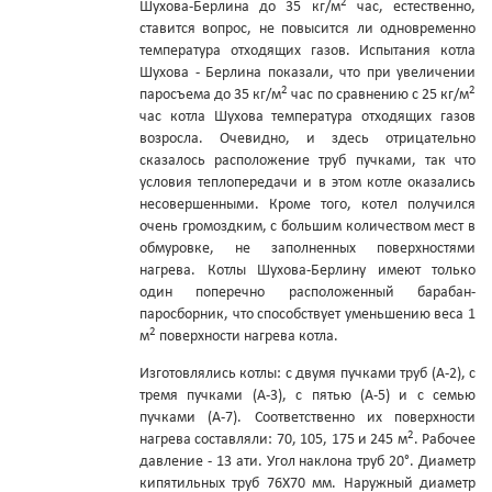
2
Шухова-Берлина до 35 кг/м
час, естественно,
ставится вопрос, не повысится ли одновременно
температура отходящих газов. Испытания котла
Шухова - Берлина показали, что при увеличении
2
2
паросъема до 35 кг/м
час по сравнению с 25 кг/м
час котла Шухова температура отходящих газов
возросла. Очевидно, и здесь отрицательно
сказалось расположение труб пучками, так что
условия теплопередачи и в этом котле оказались
несовершенными. Кроме того, котел получился
очень громоздким, с большим количеством мест в
обмуровке, не заполненных поверхностями
нагрева. Котлы Шухова-Берлину имеют только
один поперечно расположенный барабан-
паросборник, что способствует уменьшению веса 1
2
м
поверхности нагрева котла.
Изготовлялись котлы: с двумя пучками труб (А-2), с
тремя пучками (А-3), с пятью (А-5) и с семью
пучками (А-7). Соответственно их поверхности
2
нагрева составляли: 70, 105, 175 и 245 м
. Рабочее
давление - 13 ати. Угол наклона труб 20°. Диаметр
кипятильных труб 76X70 мм. Наружный диаметр