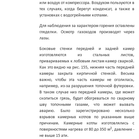
или воздух от компрессора. Воздухом пользуются в
тех случаях, когда берегут конденсат, а также в
установках с водогрейными котлами.
Для наблюдения за характером горения оставлены
гляделки. Осмотр газоходов производят через
лазы.
Боковые стенки передней и задней камер
изготовляются из стальных листов,
привариваемых к лобовым листам камер сваркой.
Как это видно на рис. 155, нижняя часть передней
камеры закрыта кирпичной стенкой. Весьма
важно, чтобы эта часть камеры не оголилась,
например, из-за разрушения топочной футеровки.
В таком случае низ передней камеры, где может
скопиться грязь, будет обогреваться по сварному
шву топочными газами, что может вызвать
аварию. Было зарегистрировано несколько
взрывов камерных котлов по указанным выше
причинам. Камерные котлы изготовлялись с
2
поверхностями нагрева от 80 до 350 м
, давление -
не выше 15 ати.