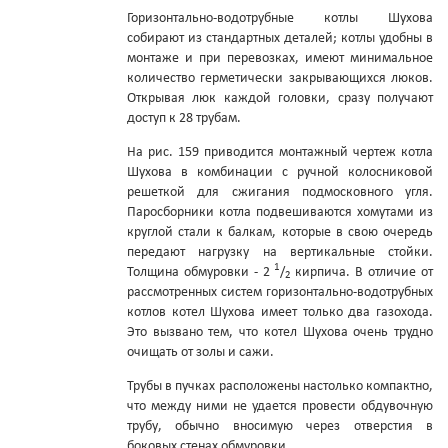
Горизонтально-водотрубные котлы Шухова
собирают из стандартных деталей; котлы удобны в
монтаже и при перевозках, имеют минимальное
количество герметически закрывающихся люков.
Открывая люк каждой головки, сразу получают
доступ к 28 трубам.
На рис. 159 приводится монтажный чертеж котла
Шухова в комбинации с ручной колосниковой
решеткой для сжигания подмосковного угля.
Паросборники котла подвешиваются хомутами из
круглой стали к балкам, которые в свою очередь
передают нагрузку на вертикальные стойки.
1
Толщина обмуровки - 2
/
кирпича. В отличие от
2
рассмотренных систем горизонтально-водотрубных
котлов котел Шухова имеет только два газохода.
Это вызвано тем, что котел Шухова очень трудно
очищать от золы и сажи.
Трубы в пучках расположены настолько компактно,
что между ними не удается провести обдувочную
трубу, обычно вносимую через отверстия в
боковых стенах обмуровки.