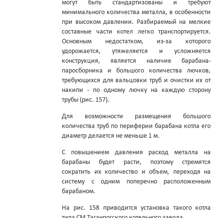
могут быть стандартизованы и требуют
минимального количества металла, в особенности
при высоком давлении. Разбираемый на мелкие
составные части котел легко транспортируется.
Основным недостатком, из-за которого
удорожается, утяжеляется и усложняется
конструкция, является наличие барабана-
паросборника и большого количества лючков,
требующихся для вальцовки труб и очистки их от
накипи - по одному лючку на каждую сторону
трубы (рис. 157).
Для возможности размещения большого
количества труб по периферии барабана котла его
диаметр делается не меньше 1 м.
С повышением давления расход металла на
барабаны будет расти, поэтому стремятся
сократить их количество и объем, переходя на
систему с одним поперечно расположенным
барабаном.
На рис. 158 приводится установка такого котла
типа СМ Таганрогского котельного завода.