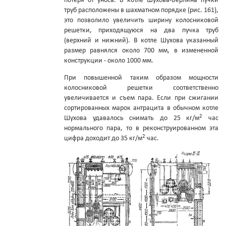
потеря от уноса. В котле Шухова-Берлина пучки
труб расположены в шахматном порядке (рис. 161),
это позволило увеличить ширину колосниковой
решетки, приходящуюся на два пучка труб
(верхний и нижний). В котле Шухова указанный
размер равнялся около 700 мм, в измененной
конструкции - около 1000 мм.
При повышенной таким образом мощности
колосниковой решетки соответственно
увеличивается и съем пара. Если при сжигании
сортированных марок антрацита в обычном котле
2
Шухова удавалось снимать до 25 кг/м
час
нормального пара, то в реконструированном эта
2
цифра доходит до 35 кг/м
час.