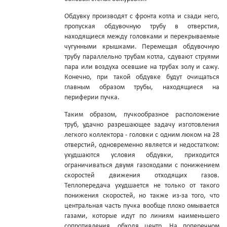
Обдувку производят с фронта котла и сзади него,
пропуская обдувочную трубу в отверстия,
находящиеся между головками и перекрываемые
чугунными крышками. Перемещая обдувочную
трубу параллельно трубам котла, сдувают струями
пара или воздуха осевшие на трубах золу и сажу.
Конечно, при такой обдувке будут очищаться
главным образом трубы, находящиеся на
периферии пучка.
Таким образом, пучкообразное расположение
труб, удачно разрешающее задачу изготовления
легкого коллектора - головки с одним люком на 28
отверстий, одновременно является и недостатком:
ухудшаются условия обдувки, приходится
ограничиваться двумя газоходами с понижением
скоростей движения отходящих газов.
Теплопередача ухудшается не только от такого
понижения скоростей, но также из-за того, что
центральная часть пучка вообще плохо омывается
газами, которые идут по линиям наименьшего
сопротивления, обходя центр. На поперечном