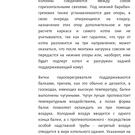
колонны соединяются между собой
горизонтальными связями. Под нижний барабан-
грязевик также устанавливаются две опоры, в
свою очередь опирающиеся на кладку;
назначение этих опор дополнительное и при
расчете каркаса и самого котла они не
учитываются, так как нет гарантии, что груз от
котла разложится на три направления; может
оказаться, что после монтажа нагрузка совсем не
передастся на нижние опоры или, наоборот, ими
будет подперт котел и разгружен задний
поддерживающий хомут.
Витки пароперегревателя поддерживаются
балками, причем, как это обычно и делается, в
газоходах, имеющих высокую температуру, балки
выполнены чугунными. Чугун лучше противостоит
температурным воздействиям, а полая форма
балок позволяет охлаждать их при помощи
воздуха. Холодный воздух вводится с одного
конца балки, а с противоположного - посредством
особой надставной трубы - нагретый воздух
отводится в верх котельного здания. Указанная на